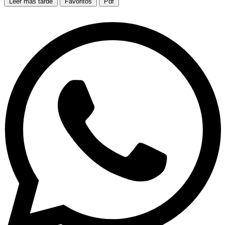
Leer más tarde
Favoritos
Pdf