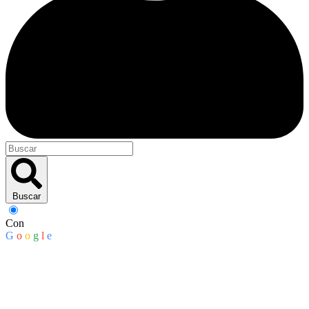
Buscar
Con
G
o
o
g
l
e