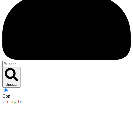
Buscar
Con
G
o
o
g
l
e