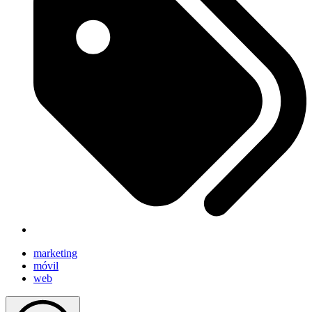
marketing
móvil
web