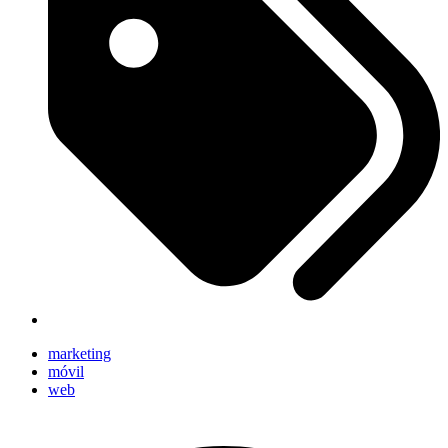
marketing
móvil
web