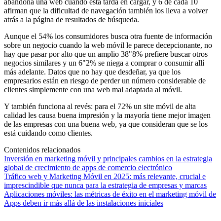
abandona una web cuando esta tarda en cargar, y 6 de cada 10
afirman que la dificultad de navegación también los lleva a volver
atrás a la página de resultados de búsqueda.
Aunque el 54% los consumidores busca otra fuente de información
sobre un negocio cuando la web móvil le parece decepcionante, no
hay que pasar por alto que un amplio 38"8% prefiere buscar otros
negocios similares y un 6"2% se niega a comprar o consumir allí
más adelante. Datos que no hay que desdeñar, ya que los
empresarios están en riesgo de perder un número considerable de
clientes simplemente con una web mal adaptada al móvil.
Y también funciona al revés: para el 72% un site móvil de alta
calidad les causa buena impresión y la mayoría tiene mejor imagen
de las empresas con una buena web, ya que consideran que se los
está cuidando como clientes.
Contenidos relacionados
Inversión en marketing móvil y principales cambios en la estrategia
global de crecimiento de apps de comercio electrónico
Tráfico web y Marketing Móvil en 2025: más relevante, crucial e
imprescindible que nunca para la estrategia de empresas y marcas
Aplicaciones móviles: las métricas de éxito en el marketing móvil de
Apps deben ir más allá de las instalaciones iniciales