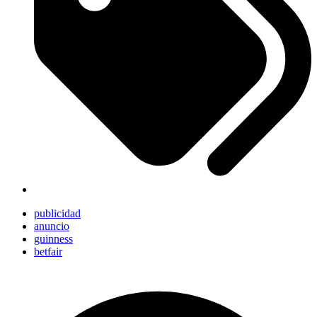
publicidad
anuncio
guinness
betfair