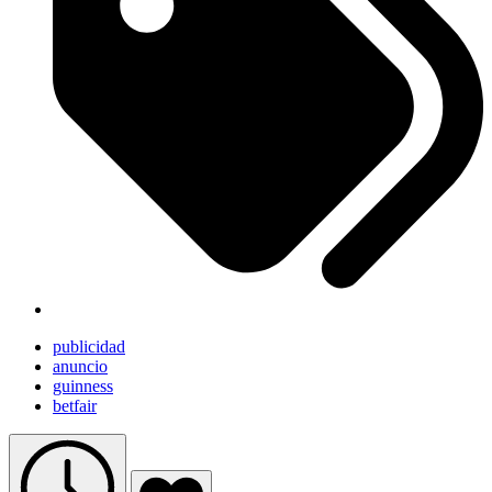
publicidad
anuncio
guinness
betfair