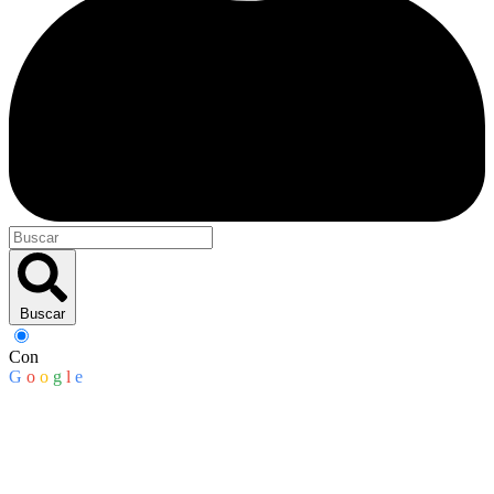
Buscar
Con
G
o
o
g
l
e