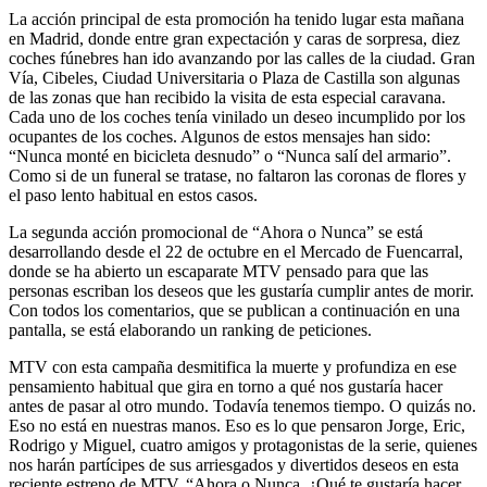
La acción principal de esta promoción ha tenido lugar esta mañana
en Madrid, donde entre gran expectación y caras de sorpresa, diez
coches fúnebres han ido avanzando por las calles de la ciudad. Gran
Vía, Cibeles, Ciudad Universitaria o Plaza de Castilla son algunas
de las zonas que han recibido la visita de esta especial caravana.
Cada uno de los coches tenía vinilado un deseo incumplido por los
ocupantes de los coches. Algunos de estos mensajes han sido:
“Nunca monté en bicicleta desnudo” o “Nunca salí del armario”.
Como si de un funeral se tratase, no faltaron las coronas de flores y
el paso lento habitual en estos casos.
La segunda acción promocional de “Ahora o Nunca” se está
desarrollando desde el 22 de octubre en el Mercado de Fuencarral,
donde se ha abierto un escaparate MTV pensado para que las
personas escriban los deseos que les gustaría cumplir antes de morir.
Con todos los comentarios, que se publican a continuación en una
pantalla, se está elaborando un ranking de peticiones.
MTV con esta campaña desmitifica la muerte y profundiza en ese
pensamiento habitual que gira en torno a qué nos gustaría hacer
antes de pasar al otro mundo. Todavía tenemos tiempo. O quizás no.
Eso no está en nuestras manos. Eso es lo que pensaron Jorge, Eric,
Rodrigo y Miguel, cuatro amigos y protagonistas de la serie, quienes
nos harán partícipes de sus arriesgados y divertidos deseos en esta
reciente estreno de MTV, “Ahora o Nunca, ¿Qué te gustaría hacer