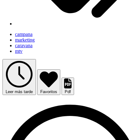
campana
marketing
caravana
mtv
Leer más tarde
Favoritos
Pdf