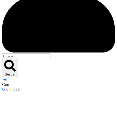
Buscar
Con
G
o
o
g
l
e