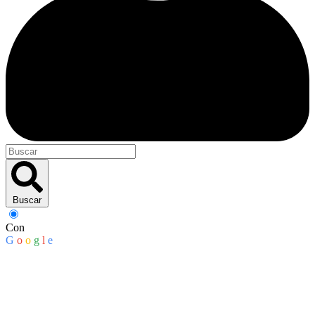
Buscar
Con
G
o
o
g
l
e