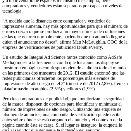
y a un inventario de espacios muchísimo más amplio, pero
compradores y vendedores están separados por capas o niveles de
tecnología.
“A medida que la distancia entre comprador y vendedor de
impresiones aumenta, hay más oportunidades para que el número de
errores crezca o que se produzca un mayor número de confusiones
de las que ocurren normalmente, haciendo que un anuncio llegue a
quien el anunciante no desea”, afirma Matt McLaughlin, COO de la
empresa de verificaciones de publicidad DoubleVerify.
Un estudio de Integral Ad Science (antes conocido como AdSafe
Media) muestra la frecuencia con la que los anuncios display se
mostraron en páginas con riesgo moderado a alto en todo el mundo
en las primeros dos trimestres de 2012. El estudio encontró que las
redes publicitarias ofrecieron los porcentajes más elevados de
impresiones de alto riesgo en el 2º trimestre de 2012 (2,8%), frente a
plataformas/intercambios (2,5%) y editores (1,9%).
Pero los compradores de publicidad, que monitorizan la seguridad
de la marca, disponen de opciones para identificar y minimizar el
número de impresiones de alto riesgo. Utilizando una etiqueta de
bloqueo de anuncios, una compañía de verificación puede recibir
datos sobre dónde se está cargando el anuncio y el contexto de la
página cuando ésta se carga. Si el lugar es inseguro, la etiqueta le
dirá al servidor que deniegue la inclusión del anuncio,