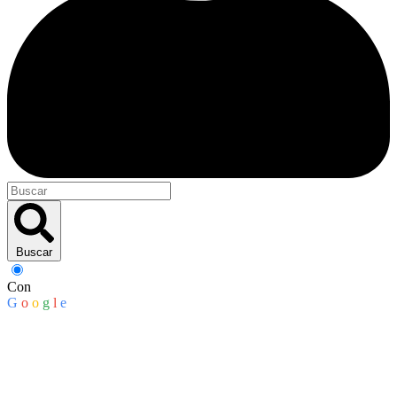
Buscar
Con
G
o
o
g
l
e