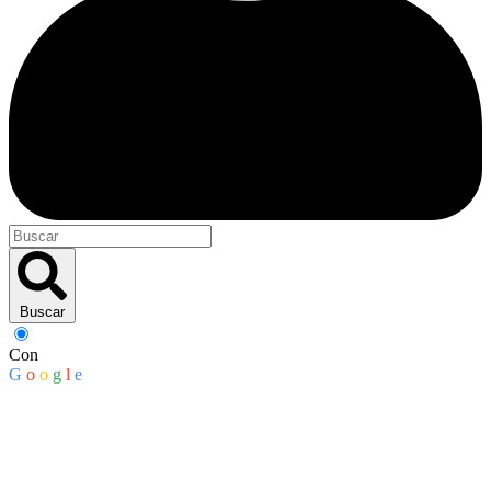
Buscar
Con
G
o
o
g
l
e