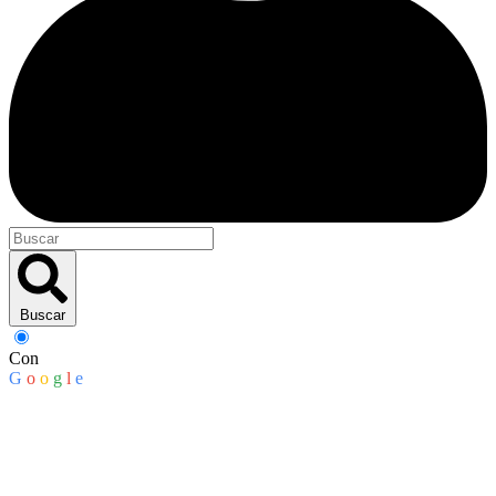
Buscar
Con
G
o
o
g
l
e