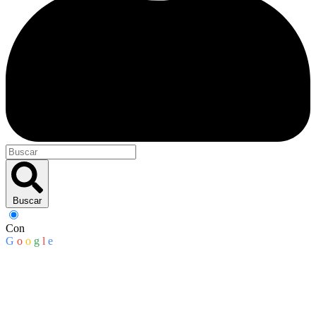
Buscar
Con
G
o
o
g
l
e