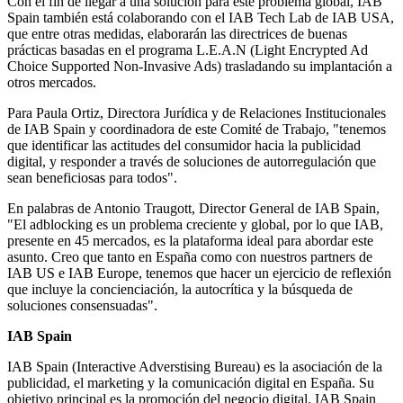
Con el fin de llegar a una solución para este problema global, IAB
Spain también está colaborando con el IAB Tech Lab de IAB USA,
que entre otras medidas, elaborarán las directrices de buenas
prácticas basadas en el programa L.E.A.N (Light Encrypted Ad
Choice Supported Non-Invasive Ads) trasladando su implantación a
otros mercados.
Para Paula Ortiz, Directora Jurídica y de Relaciones Institucionales
de IAB Spain y coordinadora de este Comité de Trabajo, "tenemos
que identificar las actitudes del consumidor hacia la publicidad
digital, y responder a través de soluciones de autorregulación que
sean beneficiosas para todos".
En palabras de Antonio Traugott, Director General de IAB Spain,
"El adblocking es un problema creciente y global, por lo que IAB,
presente en 45 mercados, es la plataforma ideal para abordar este
asunto. Creo que tanto en España como con nuestros partners de
IAB US e IAB Europe, tenemos que hacer un ejercicio de reflexión
que incluye la concienciación, la autocrítica y la búsqueda de
soluciones consensuadas".
IAB Spain
IAB Spain (Interactive Adverstising Bureau) es la asociación de la
publicidad, el marketing y la comunicación digital en España. Su
objetivo principal es la promoción del negocio digital. IAB Spain