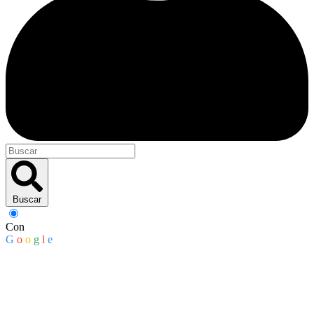
Buscar
Con
G
o
o
g
l
e