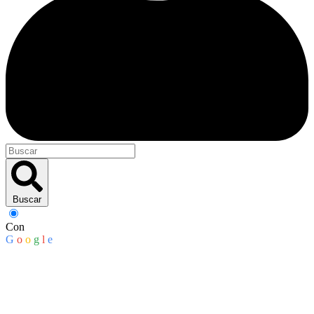
Buscar
Con
G
o
o
g
l
e