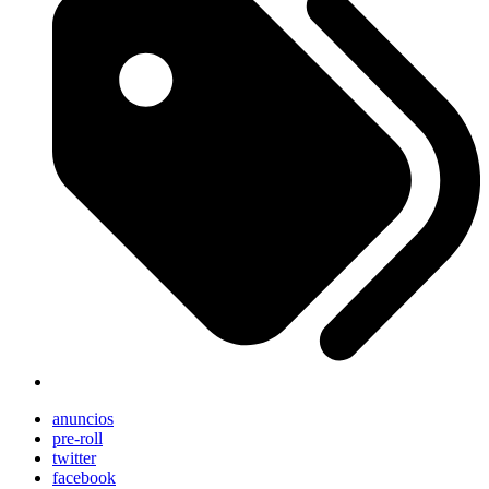
anuncios
pre-roll
twitter
facebook