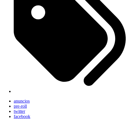
anuncios
pre-roll
twitter
facebook