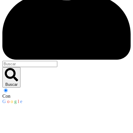
Buscar
Con
G
o
o
g
l
e