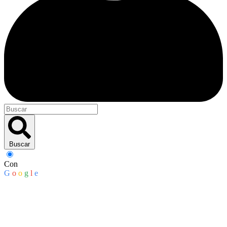
Buscar
Con
G
o
o
g
l
e