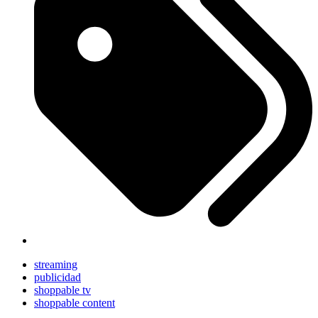
streaming
publicidad
shoppable tv
shoppable content