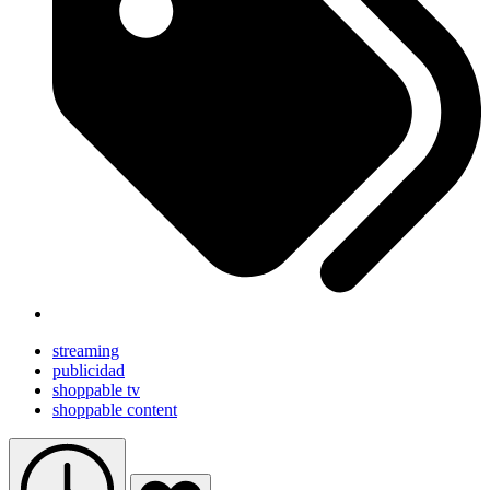
streaming
publicidad
shoppable tv
shoppable content