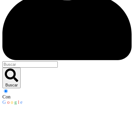
Buscar
Con
G
o
o
g
l
e