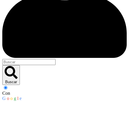
Buscar
Con
G
o
o
g
l
e