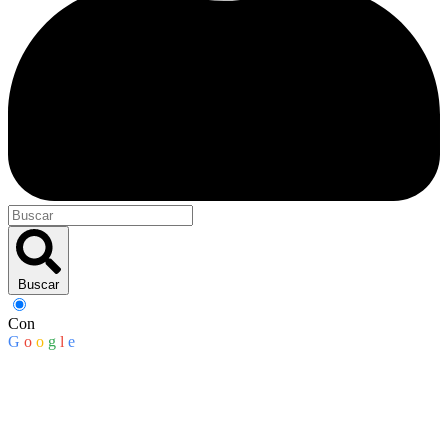
Buscar
Con
G
o
o
g
l
e