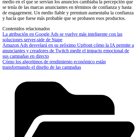
medio en el que se servían los anuncios cambiaba la percepción que
se tenía de las marcas anunciantes en términos de confianza y hasta
de engagement. Un medio fiable y premium aumentaba la confianza
y hacía que fuese más probable que se probasen esos productos.
Contenidos relacionados
La atribución en Google Ads se vuelve más inteligente con las
soluciones server-side de Stape
Amazon Ads desvelará en su próximo Upfront cómo la IA permite a
anunciantes y creadores de Twitch medir el impacto emocional de
sus campañas en directo
Cómo los algoritmos de rendimiento económico están
transformando el diseño de las campañas