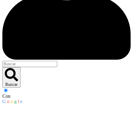
Buscar
Con
G
o
o
g
l
e