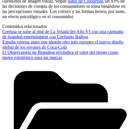
cuestiones de imagen visual. Según
datos de Colourfast
, un 93% de
las decisiones de compra de los consumidores se toma basándose en
las percepciones visuales. Los colores y las formas tienen, por tanto,
un efecto psicológico en el consumidor.
Contenidos relacionados
Grefusa se sube al ring de La Velada del Año VI con una campaña
de branded entertainment con Grefusito Balboa
España estrena antes que ningún otro país europeo el nuevo diseño
global de los envases de Coca-Cola
El Observatorio de Branding reivindica el valor del riesgo como
motor estratégico para las marcas