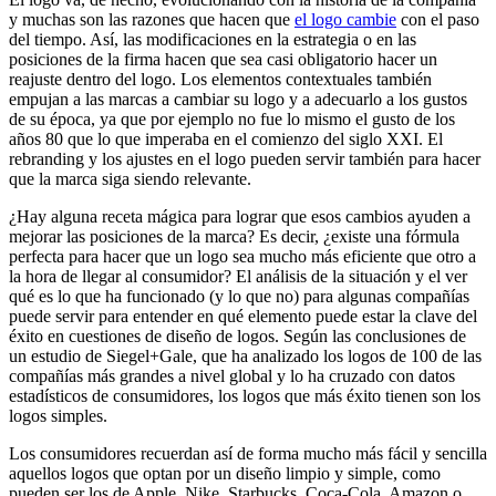
y muchas son las razones que hacen que
el logo cambie
con el paso
del tiempo. Así, las modificaciones en la estrategia o en las
posiciones de la firma hacen que sea casi obligatorio hacer un
reajuste dentro del logo. Los elementos contextuales también
empujan a las marcas a cambiar su logo y a adecuarlo a los gustos
de su época, ya que por ejemplo no fue lo mismo el gusto de los
años 80 que lo que imperaba en el comienzo del siglo XXI. El
rebranding y los ajustes en el logo pueden servir también para hacer
que la marca siga siendo relevante.
¿Hay alguna receta mágica para lograr que esos cambios ayuden a
mejorar las posiciones de la marca? Es decir, ¿existe una fórmula
perfecta para hacer que un logo sea mucho más eficiente que otro a
la hora de llegar al consumidor? El análisis de la situación y el ver
qué es lo que ha funcionado (y lo que no) para algunas compañías
puede servir para entender en qué elemento puede estar la clave del
éxito en cuestiones de diseño de logos. Según las conclusiones de
un estudio de Siegel+Gale, que ha analizado los logos de 100 de las
compañías más grandes a nivel global y lo ha cruzado con datos
estadísticos de consumidores, los logos que más éxito tienen son los
logos simples.
Los consumidores recuerdan así de forma mucho más fácil y sencilla
aquellos logos que optan por un diseño limpio y simple, como
pueden ser los de Apple, Nike, Starbucks, Coca-Cola, Amazon o