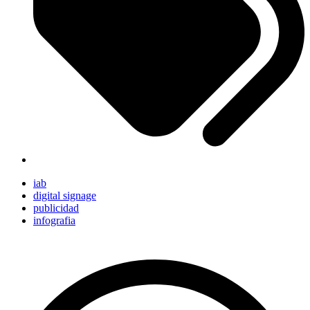
iab
digital signage
publicidad
infografia