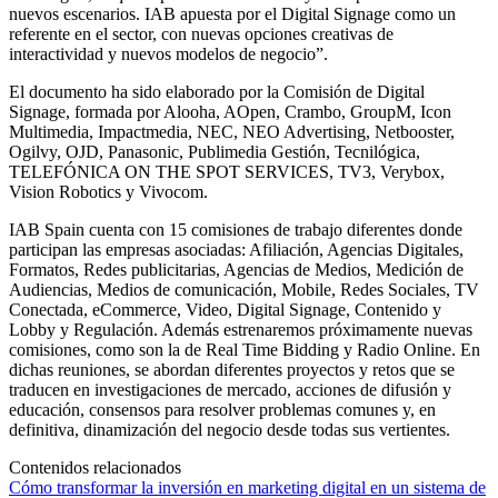
nuevos escenarios. IAB apuesta por el Digital Signage como un
referente en el sector, con nuevas opciones creativas de
interactividad y nuevos modelos de negocio”.
El documento ha sido elaborado por la Comisión de Digital
Signage, formada por Alooha, AOpen, Crambo, GroupM, Icon
Multimedia, Impactmedia, NEC, NEO Advertising, Netbooster,
Ogilvy, OJD, Panasonic, Publimedia Gestión, Tecnilógica,
TELEFÓNICA ON THE SPOT SERVICES, TV3, Verybox,
Vision Robotics y Vivocom.
IAB Spain cuenta con 15 comisiones de trabajo diferentes donde
participan las empresas asociadas: Afiliación, Agencias Digitales,
Formatos, Redes publicitarias, Agencias de Medios, Medición de
Audiencias, Medios de comunicación, Mobile, Redes Sociales, TV
Conectada, eCommerce, Video, Digital Signage, Contenido y
Lobby y Regulación. Además estrenaremos próximamente nuevas
comisiones, como son la de Real Time Bidding y Radio Online. En
dichas reuniones, se abordan diferentes proyectos y retos que se
traducen en investigaciones de mercado, acciones de difusión y
educación, consensos para resolver problemas comunes y, en
definitiva, dinamización del negocio desde todas sus vertientes.
Contenidos relacionados
Cómo transformar la inversión en marketing digital en un sistema de