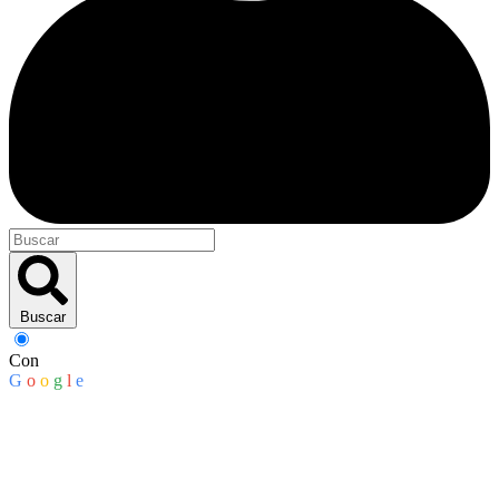
Buscar
Con
G
o
o
g
l
e