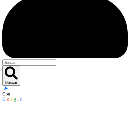
Buscar
Con
G
o
o
g
l
e