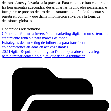
de estos datos y llevarlas a la práctica. Para ello necesitan contar con
las herramientas adecuadas, desarrollar las habilidades necesarias, e
integrar este proceso dentro del departamento, a fin de fomentar su
puesta en común y que dicha información sirva para la toma de
decisiones globales.
Contenidos relacionados
Cómo transformar la inversión en marketing digital en un sistema de
crecimiento rentable para marcas de moda
Estrategias de marketing de influencia para transformar
colaboraciones aisladas en activos estables
202 Digital Reputation: la regulación europea abre una vía legal
para eliminar contenido digital que daña la reputación