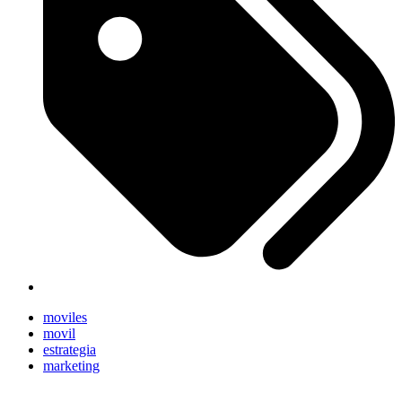
moviles
movil
estrategia
marketing