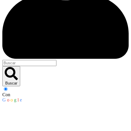
Buscar
Con
G
o
o
g
l
e