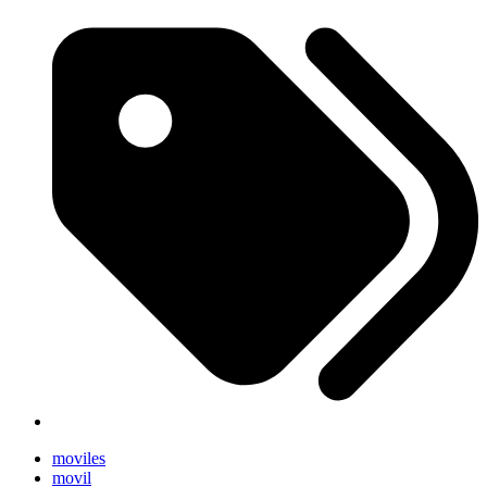
moviles
movil