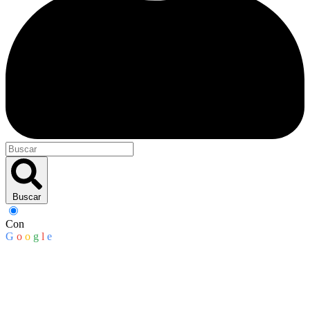
Buscar
Con
G
o
o
g
l
e