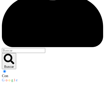
Buscar
Con
G
o
o
g
l
e