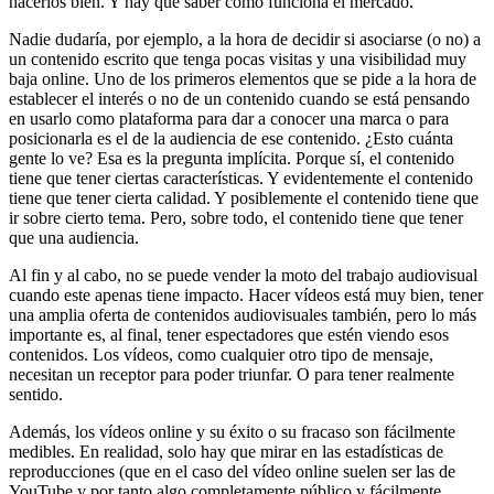
hacerlos bien. Y hay que saber cómo funciona el mercado.
Nadie dudaría, por ejemplo, a la hora de decidir si asociarse (o no) a
un contenido escrito que tenga pocas visitas y una visibilidad muy
baja online. Uno de los primeros elementos que se pide a la hora de
establecer el interés o no de un contenido cuando se está pensando
en usarlo como plataforma para dar a conocer una marca o para
posicionarla es el de la audiencia de ese contenido. ¿Esto cuánta
gente lo ve? Esa es la pregunta implícita. Porque sí, el contenido
tiene que tener ciertas características. Y evidentemente el contenido
tiene que tener cierta calidad. Y posiblemente el contenido tiene que
ir sobre cierto tema. Pero, sobre todo, el contenido tiene que tener
que una audiencia.
Al fin y al cabo, no se puede vender la moto del trabajo audiovisual
cuando este apenas tiene impacto. Hacer vídeos está muy bien, tener
una amplia oferta de contenidos audiovisuales también, pero lo más
importante es, al final, tener espectadores que estén viendo esos
contenidos. Los vídeos, como cualquier otro tipo de mensaje,
necesitan un receptor para poder triunfar. O para tener realmente
sentido.
Además, los vídeos online y su éxito o su fracaso son fácilmente
medibles. En realidad, solo hay que mirar en las estadísticas de
reproducciones (que en el caso del vídeo online suelen ser las de
YouTube y por tanto algo completamente público y fácilmente