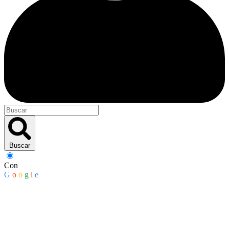
Buscar
Con
G
o
o
g
l
e