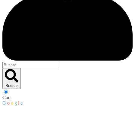
Buscar
Con
G
o
o
g
l
e