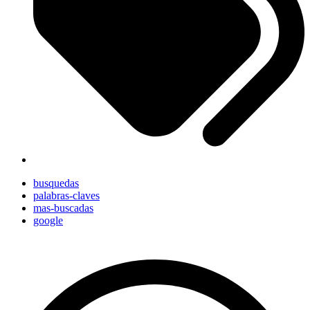
busquedas
palabras-claves
mas-buscadas
google