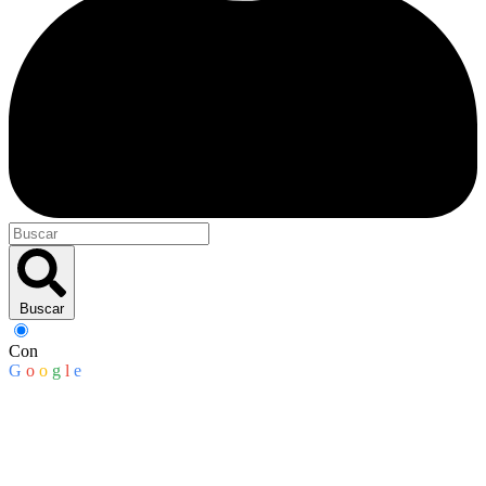
Buscar
Con
G
o
o
g
l
e