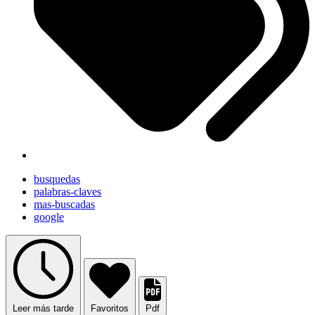
busquedas
palabras-claves
mas-buscadas
google
Leer más tarde
Favoritos
Pdf