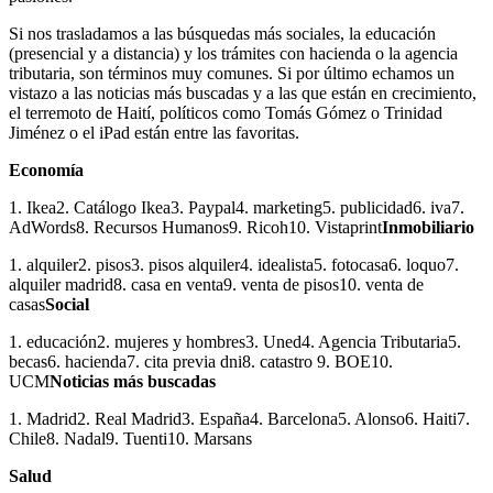
Si nos trasladamos a las búsquedas más sociales, la educación
(presencial y a distancia) y los trámites con hacienda o la agencia
tributaria, son términos muy comunes. Si por último echamos un
vistazo a las noticias más buscadas y a las que están en crecimiento,
el terremoto de Haití, políticos como Tomás Gómez o Trinidad
Jiménez o el iPad están entre las favoritas.
Economía
1. Ikea2. Catálogo Ikea3. Paypal4. marketing5. publicidad6. iva7.
AdWords8. Recursos Humanos9. Ricoh10. Vistaprint
Inmobiliario
1. alquiler2. pisos3. pisos alquiler4. idealista5. fotocasa6. loquo7.
alquiler madrid8. casa en venta9. venta de pisos10. venta de
casas
Social
1. educación2. mujeres y hombres3. Uned4. Agencia Tributaria5.
becas6. hacienda7. cita previa dni8. catastro 9. BOE10.
UCM
Noticias más buscadas
1. Madrid2. Real Madrid3. España4. Barcelona5. Alonso6. Haiti7.
Chile8. Nadal9. Tuenti10. Marsans
Salud