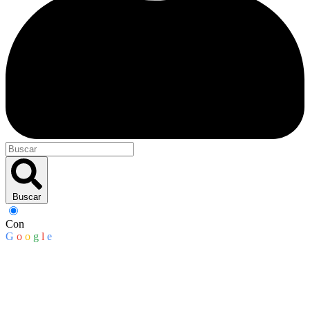
Buscar
Con
G
o
o
g
l
e