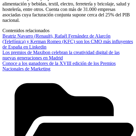
alimentación y bebidas, textil, electro, ferretería y bricolaje, salud y
hostelería, entre otros. Cuenta con más de 31.000 empresas
asociadas cuya facturación conjunta supone cerca del 25% del PIB
nacional.
Contenidos relacionados
Beatriz Navarro (Renault), Rafaél Fernández de Alarcón
(Telefónica) y Kerman Romeo (KFC) son los CMO más influyentes
de España en Linkedin
Los premios de Maxibon celebran la creatividad digital de las
nuevas generaciones en Madrid
Conoce a los ganadores de la XVIII edición de los Premios
Nacionales de Marketing