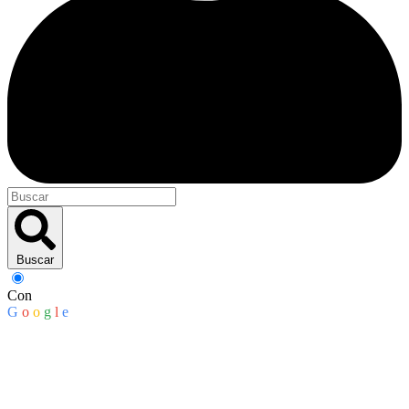
Buscar
Con
G
o
o
g
l
e