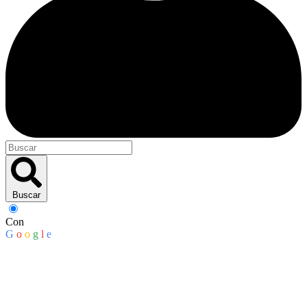
Buscar
Con
G
o
o
g
l
e