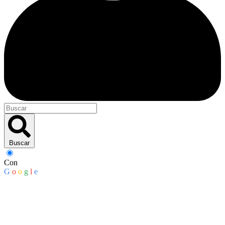
Buscar
Con
G
o
o
g
l
e