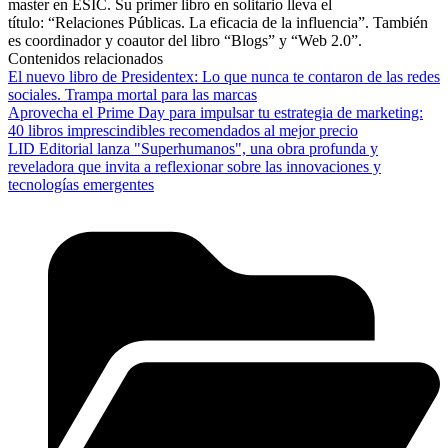
master en ESIC. Su primer libro en solitario lleva el
título: “Relaciones Públicas. La eficacia de la influencia”. También
es coordinador y coautor del libro “Blogs” y “Web 2.0”.
Contenidos relacionados
El nuevo libro de Presidentex: Lo que nunca te contaron de las redes
sociales. Trampa mortal para las marcas
Aprovecha el Prime Day para impulsar tu estrategia de marketing:
40 libros imprescindibles recomendados al mejor precio
LID Editorial lanza "Superhumanos", una obra profunda y
reveladora que invita a reflexionar sobre las innovaciones y
tecnologías emergentes