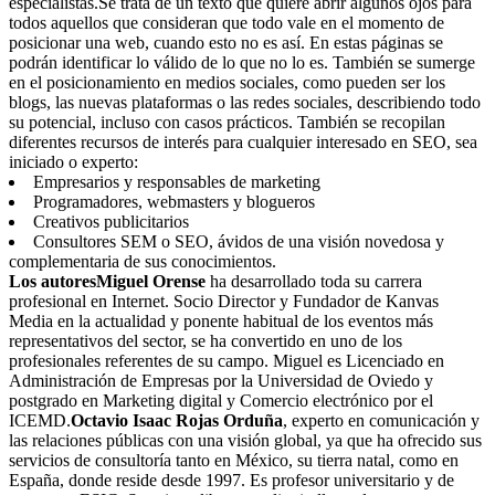
especialistas.Se trata de un texto que quiere abrir algunos ojos para
todos aquellos que consideran que todo vale en el momento de
posicionar una web, cuando esto no es así. En estas páginas se
podrán identificar lo válido de lo que no lo es. También se sumerge
en el posicionamiento en medios sociales, como pueden ser los
blogs, las nuevas plataformas o las redes sociales, describiendo todo
su potencial, incluso con casos prácticos. También se recopilan
diferentes recursos de interés para cualquier interesado en SEO, sea
iniciado o experto:
Empresarios y responsables de marketing
Programadores, webmasters y blogueros
Creativos publicitarios
Consultores SEM o SEO, ávidos de una visión novedosa y
complementaria de sus conocimientos.
Los autores
Miguel Orense
ha desarrollado toda su carrera
profesional en Internet. Socio Director y Fundador de Kanvas
Media en la actualidad y ponente habitual de los eventos más
representativos del sector, se ha convertido en uno de los
profesionales referentes de su campo. Miguel es Licenciado en
Administración de Empresas por la Universidad de Oviedo y
postgrado en Marketing digital y Comercio electrónico por el
ICEMD.
Octavio Isaac Rojas Orduña
, experto en comunicación y
las relaciones públicas con una visión global, ya que ha ofrecido sus
servicios de consultoría tanto en México, su tierra natal, como en
España, donde reside desde 1997. Es profesor universitario y de