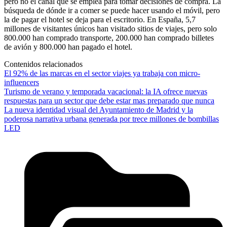
pero no el canal que se emplea para tomar decisiones de compra. La
búsqueda de dónde ir a comer se puede hacer usando el móvil, pero
la de pagar el hotel se deja para el escritorio. En España, 5,7
millones de visitantes únicos han visitado sitios de viajes, pero solo
800.000 han comprado transporte, 200.000 han comprado billetes
de avión y 800.000 han pagado el hotel.
Contenidos relacionados
El 92% de las marcas en el sector viajes ya trabaja con micro-
influencers
Turismo de verano y temporada vacacional: la IA ofrece nuevas
respuestas para un sector que debe estar mas preparado que nunca
La nueva identidad visual del Ayuntamiento de Madrid y la
poderosa narrativa urbana generada por trece millones de bombillas
LED