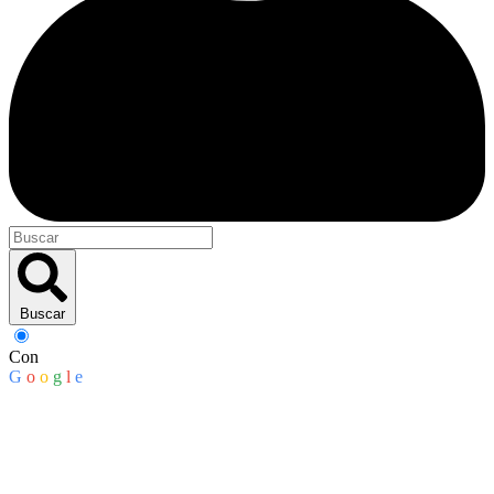
Buscar
Con
G
o
o
g
l
e