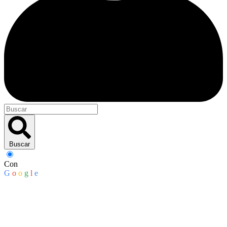
Buscar
Con
G
o
o
g
l
e