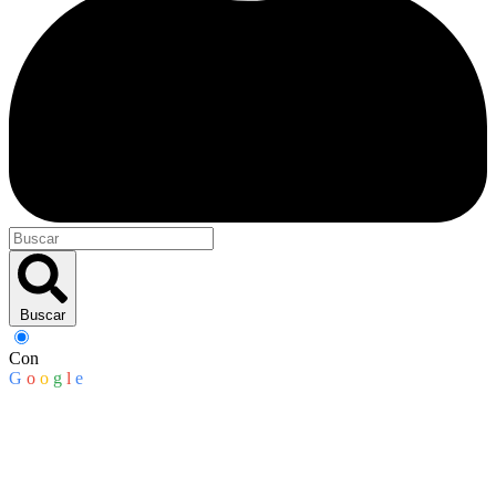
Buscar
Con
G
o
o
g
l
e