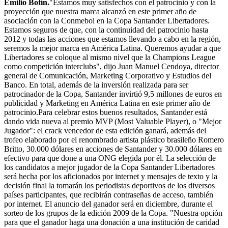
Emilio Botín.
"Estamos muy satisfechos con el patrocinio y con la
proyección que nuestra marca alcanzó en este primer año de
asociación con la Conmebol en la Copa Santander Libertadores.
Estamos seguros de que, con la continuidad del patrocinio hasta
2012 y todas las acciones que estamos llevando a cabo en la región,
seremos la mejor marca en América Latina. Queremos ayudar a que
Libertadores se coloque al mismo nivel que la Champions League
como competición interclubs", dijo Juan Manuel Cendoya, director
general de Comunicación, Marketing Corporativo y Estudios del
Banco. En total, además de la inversión realizada para ser
patrocinador de la Copa, Santander invirtió 9,5 millones de euros en
publicidad y Marketing en América Latina en este primer año de
patrocinio.Para celebrar estos buenos resultados, Santander está
dando vida nueva al premio MVP (Most Valuable Player), o "Mejor
Jugador": el crack vencedor de esta edición ganará, además del
trofeo elaborado por el renombrado artista plástico brasileño Romero
Britto, 30.000 dólares en acciones de Santander y 30.000 dólares en
efectivo para que done a una ONG elegida por él. La selección de
los candidatos a mejor jugador de la Copa Santander Libertadores
será hecha por los aficionados por internet y mensajes de texto y la
decisión final la tomarán los periodistas deportivos de los diversos
países participantes, que recibirán contraseñas de acceso, también
por internet. El anuncio del ganador será en diciembre, durante el
sorteo de los grupos de la edición 2009 de la Copa. "Nuestra opción
para que el ganador haga una donación a una institución de caridad