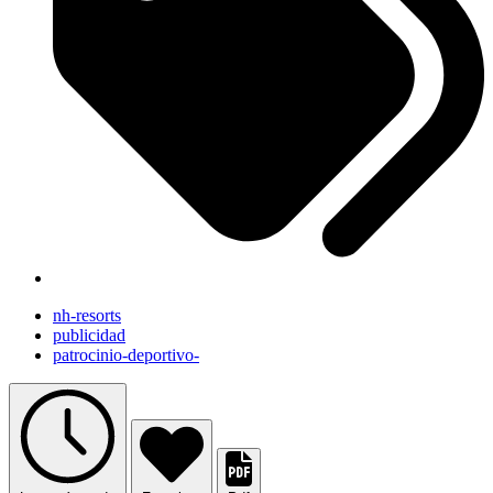
nh-resorts
publicidad
patrocinio-deportivo-