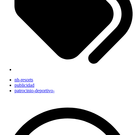
nh-resorts
publicidad
patrocinio-deportivo-