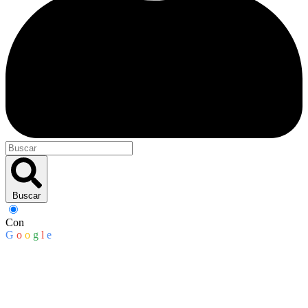
Buscar
Con
G
o
o
g
l
e