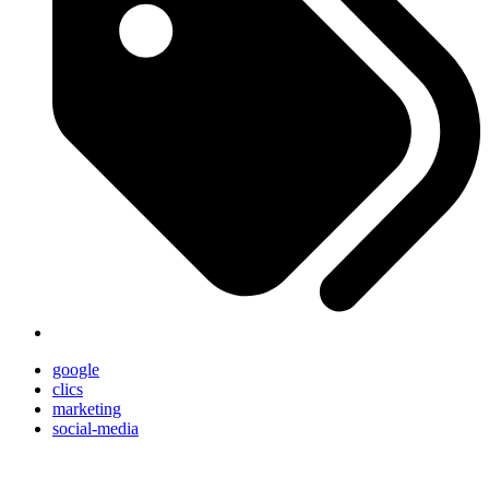
google
clics
marketing
social-media