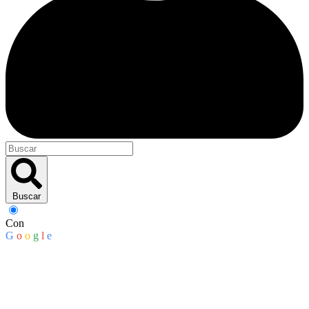
Buscar
Con
G
o
o
g
l
e