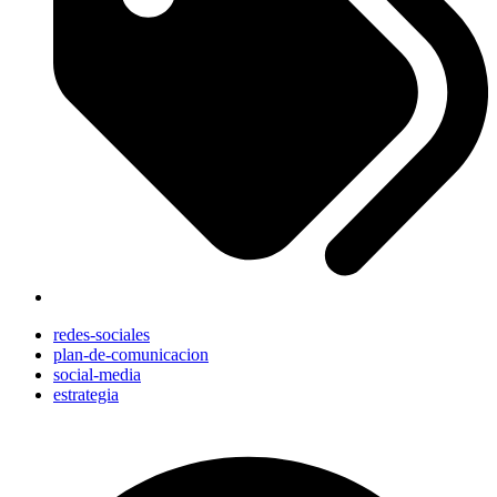
redes-sociales
plan-de-comunicacion
social-media
estrategia