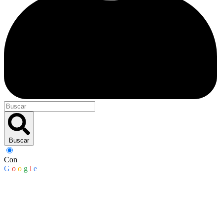
Buscar
Con
G
o
o
g
l
e