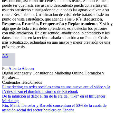
descontento, así como ofrecerle soluciones reales. Si todo va bien,
puede ser que hasta ese usuario descontento pueda convertirse en
usuario satisfecho e instigador de que todas las aguas vuelvan a su
cauce. Resumiendo. Una situación de crisis debe tratarse desde un
punto de vista estratégico, que atienda a las 5 R´s:
Reducción,
Respuesta, Reacción, Recuperación y Replanteamiento
. Y si hay
algo que de toda crisis debe aprenderse, es a detectar los patrones
con más antelación. En este sentido, añadir todo lo aprendido y los
datos obtenidos en la recién acabada situación a un Plan de Crisis
más actualizado, redundará en una mayor y mejor previsión de una
próxima crisis.
AA
Por
Alberto Alcocer
Digital Manager y Consultor de Marketing Online. Formador y
Speaker....
Contenidos relacionados
El marketing en redes sociales entra en una nueva era: el vídeo y la
IA desplazan el dominio histórico de Facebook
De la intuición al dato: el fin de la era del "like" en el Influencer
Marketing
Riu, Meliá, Iberostar y Barceló concentran el 60% de la cuota de
atención social del sector hotelero en España