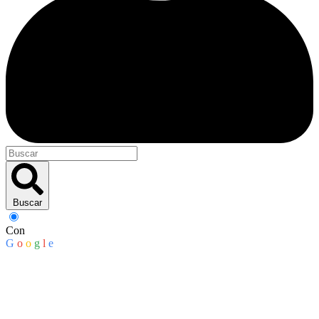
Buscar
Con
G
o
o
g
l
e