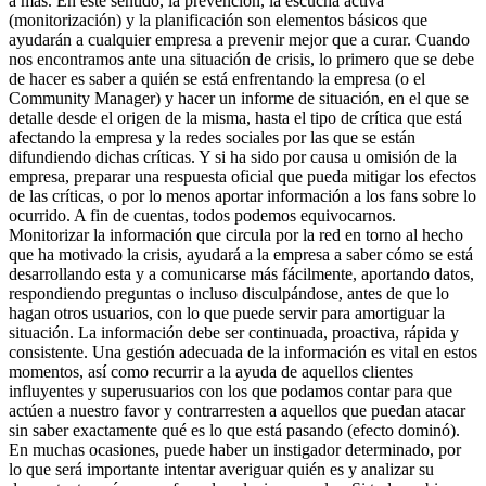
a más. En este sentido, la prevención, la escucha activa
(monitorización) y la planificación son elementos básicos que
ayudarán a cualquier empresa a prevenir mejor que a curar. Cuando
nos encontramos ante una situación de crisis, lo primero que se debe
de hacer es saber a quién se está enfrentando la empresa (o el
Community Manager) y hacer un informe de situación, en el que se
detalle desde el origen de la misma, hasta el tipo de crítica que está
afectando la empresa y la redes sociales por las que se están
difundiendo dichas críticas. Y si ha sido por causa u omisión de la
empresa, preparar una respuesta oficial que pueda mitigar los efectos
de las críticas, o por lo menos aportar información a los fans sobre lo
ocurrido. A fin de cuentas, todos podemos equivocarnos.
Monitorizar la información que circula por la red en torno al hecho
que ha motivado la crisis, ayudará a la empresa a saber cómo se está
desarrollando esta y a comunicarse más fácilmente, aportando datos,
respondiendo preguntas o incluso disculpándose, antes de que lo
hagan otros usuarios, con lo que puede servir para amortiguar la
situación. La información debe ser continuada, proactiva, rápida y
consistente. Una gestión adecuada de la información es vital en estos
momentos, así como recurrir a la ayuda de aquellos clientes
influyentes y superusuarios con los que podamos contar para que
actúen a nuestro favor y contrarresten a aquellos que puedan atacar
sin saber exactamente qué es lo que está pasando (efecto dominó).
En muchas ocasiones, puede haber un instigador determinado, por
lo que será importante intentar averiguar quién es y analizar su