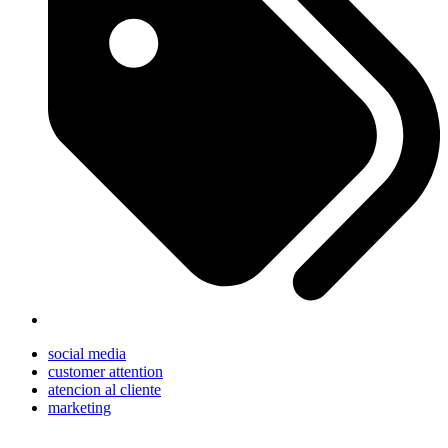
social media
customer attention
atencion al cliente
marketing