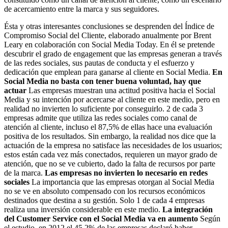
de acercamiento entre la marca y sus seguidores.
Ésta y otras interesantes conclusiones se desprenden del Índice de
Compromiso Social del Cliente, elaborado anualmente por Brent
Leary en colaboración con Social Media Today. En él se pretende
descubrir el grado de engagement que las empresas generan a través
de las redes sociales, sus pautas de conducta y el esfuerzo y
dedicación que emplean para ganarse al cliente en Social Media.
En
Social Media no basta con tener buena voluntad, hay que
actuar
Las empresas muestran una actitud positiva hacia el Social
Media y su intención por acercarse al cliente en este medio, pero en
realidad no invierten lo suficiente por conseguirlo. 2 de cada 3
empresas admite que utiliza las redes sociales como canal de
atención al cliente, incluso el 87,5% de ellas hace una evaluación
positiva de los resultados. Sin embargo, la realidad nos dice que la
actuación de la empresa no satisface las necesidades de los usuarios;
estos están cada vez más conectados, requieren un mayor grado de
atención, que no se ve cubierto, dado la falta de recursos por parte
de la marca.
Las empresas no invierten lo necesario en redes
sociales
La importancia que las empresas otorgan al Social Media
no se ve en absoluto compensado con los recursos económicos
destinados que destina a su gestión. Solo 1 de cada 4 empresas
realiza una inversión considerable en este medio.
La integración
del Customer Service con el Social Media va en aumento
Según
el estudio, en 2012 el 45,2% de las empresas declaró haber