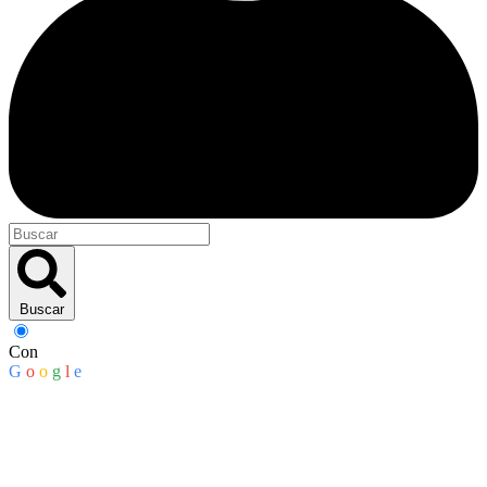
Buscar
Con
G
o
o
g
l
e