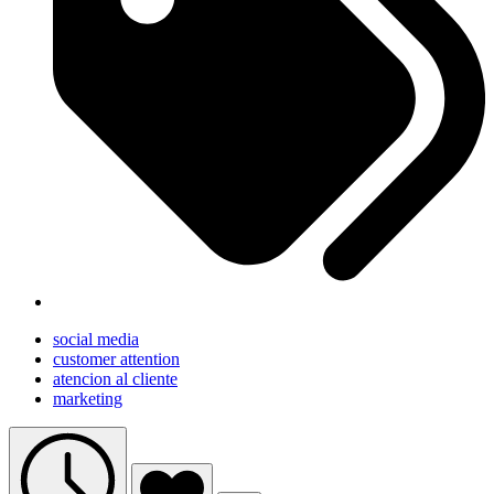
social media
customer attention
atencion al cliente
marketing