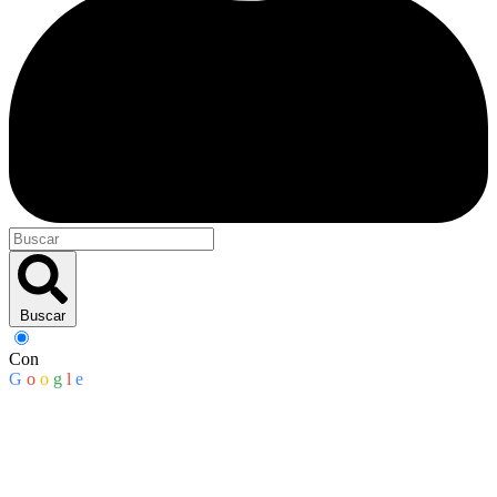
Buscar
Con
G
o
o
g
l
e