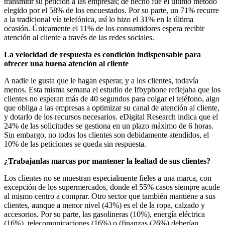
transmitir su petición a las empresas; de hecho fue el último método
elegido por el 58% de los encuestados. Por su parte, un 71% recurre
a la tradicional vía telefónica, así lo hizo el 31% en la última
ocasión. Únicamente el 11% de los consumidores espera recibir
atención al cliente a través de las redes sociales.
La velocidad de respuesta es condición indispensable para
ofrecer una buena atención al cliente
A nadie le gusta que le hagan esperar, y a los clientes, todavía
menos. Esta misma semana el estudio de Ifbyphone reflejaba que los
clientes no esperan más de 40 segundos para colgar el teléfono, algo
que obliga a las empresas a optimizar su canal de atención al cliente,
y dotarlo de los recursos necesarios. eDigital Research indica que el
24% de las solicitudes se gestiona en un plazo máximo de 6 horas.
Sin embargo, no todos los clientes son debidamente atendidos, el
10% de las peticiones se queda sin respuesta.
¿Trabajanlas marcas por mantener la lealtad de sus clientes?
Los clientes no se muestran especialmente fieles a una marca, con
excepción de los supermercados, donde el 55% casos siempre acude
al mismo centro a comprar. Otro sector que también mantiene a sus
clientes, aunque a menor nivel (43%) es el de la ropa, calzado y
accesorios. Por su parte, las gasolineras (10%), energía eléctrica
(16%), telecomunicaciones (16%) o (finanzas (26%) deberían