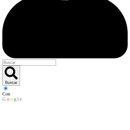
Buscar
Con
G
o
o
g
l
e