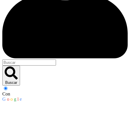
Buscar
Con
G
o
o
g
l
e