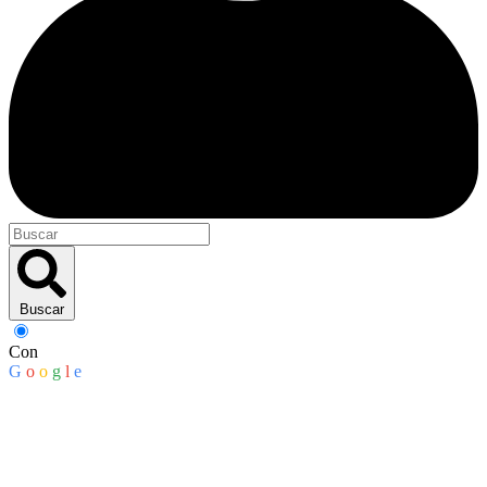
Buscar
Con
G
o
o
g
l
e