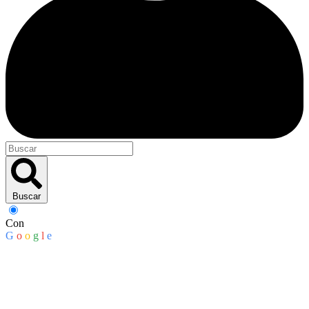
Buscar
Con
G
o
o
g
l
e