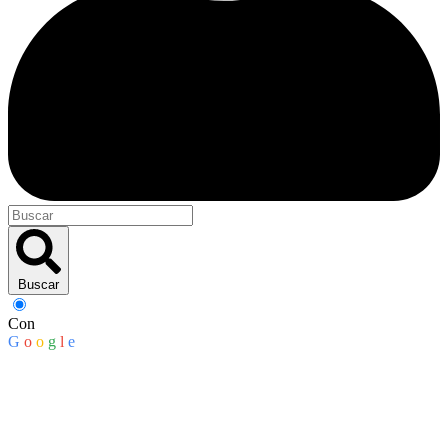
Buscar
Con
G
o
o
g
l
e