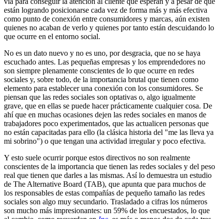
vía para conseguir la atención al cliente que esperan y a pesar de que
están logrando posicionarse cada vez de forma más y más efectiva
como punto de conexión entre consumidores y marcas, aún existen
quienes no acaban de verlo y quienes por tanto están descuidando lo
que ocurre en el entorno social.
No es un dato nuevo y no es uno, por desgracia, que no se haya
escuchado antes. Las pequeñas empresas y los emprendedores no
son siempre plenamente conscientes de lo que ocurre en redes
sociales y, sobre todo, de la importancia brutal que tienen como
elemento para establecer una conexión con los consumidores. Se
piensan que las redes sociales son optativas o, algo igualmente
grave, que en ellas se puede hacer prácticamente cualquier cosa. De
ahí que en muchas ocasiones dejen las redes sociales en manos de
trabajadores poco experimentados, que las actualicen personas que
no están capacitadas para ello (la clásica historia del "me las lleva ya
mi sobrino") o que tengan una actividad irregular y poco efectiva.
Y esto suele ocurrir porque estos directivos no son realmente
conscientes de la importancia que tienen las redes sociales y del peso
real que tienen que darles a las mismas. Así lo demuestra un estudio
de The Alternative Board (TAB), que apunta que para muchos de
los responsables de estas compañías de pequeño tamaño las redes
sociales son algo muy secundario. Trasladado a cifras los números
son mucho más impresionantes: un 59% de los encuestados, lo que