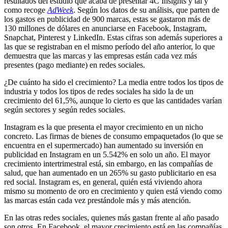
resultados del estudio que acaba de presentar 4C Insights y tal y
como recoge
AdWeek
. Según los datos de su análisis, que parten de
los gastos en publicidad de 900 marcas, estas se gastaron más de
130 millones de dólares en anunciarse en Facebook, Instagram,
Snapchat, Pinterest y LinkedIn. Estas cifras son además superiores a
las que se registraban en el mismo período del año anterior, lo que
demuestra que las marcas y las empresas están cada vez más
presentes (pago mediante) en redes sociales.
¿De cuánto ha sido el crecimiento? La media entre todos los tipos de
industria y todos los tipos de redes sociales ha sido la de un
crecimiento del 61,5%, aunque lo cierto es que las cantidades varían
según sectores y según redes sociales.
Instagram es la que presenta el mayor crecimiento en un nicho
concreto. Las firmas de bienes de consumo empaquetados (lo que se
encuentra en el supermercado) han aumentado su inversión en
publicidad en Instagram en un 5.542% en solo un año. El mayor
crecimiento intertrimestral está, sin embargo, en las compañías de
salud, que han aumentado en un 265% su gasto publicitario en esa
red social. Instagram es, en general, quién está viviendo ahora
mismo su momento de oro en crecimiento y quien está viendo como
las marcas están cada vez prestándole más y más atención.
En las otras redes sociales, quienes más gastan frente al año pasado
son otros. En Facebook, el mayor crecimiento está en las compañías