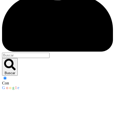
Buscar
Con
G
o
o
g
l
e