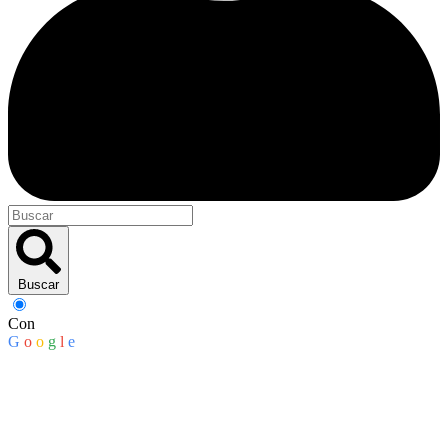
Buscar
Con
G
o
o
g
l
e