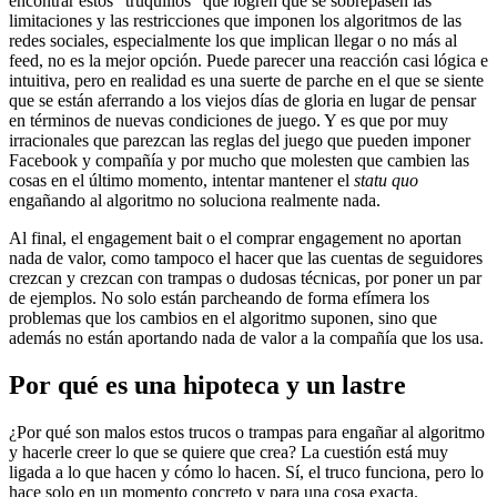
encontrar estos "truquillos" que logren que se sobrepasen las
limitaciones y las restricciones que imponen los algoritmos de las
redes sociales, especialmente los que implican llegar o no más al
feed, no es la mejor opción. Puede parecer una reacción casi lógica e
intuitiva, pero en realidad es una suerte de parche en el que se siente
que se están aferrando a los viejos días de gloria en lugar de pensar
en términos de nuevas condiciones de juego. Y es que por muy
irracionales que parezcan las reglas del juego que pueden imponer
Facebook y compañía y por mucho que molesten que cambien las
cosas en el último momento, intentar mantener el
statu quo
engañando al algoritmo no soluciona realmente nada.
Al final, el engagement bait o el comprar engagement no aportan
nada de valor, como tampoco el hacer que las cuentas de seguidores
crezcan y crezcan con trampas o dudosas técnicas, por poner un par
de ejemplos. No solo están parcheando de forma efímera los
problemas que los cambios en el algoritmo suponen, sino que
además no están aportando nada de valor a la compañía que los usa.
Por qué es una hipoteca y un lastre
¿Por qué son malos estos trucos o trampas para engañar al algoritmo
y hacerle creer lo que se quiere que crea? La cuestión está muy
ligada a lo que hacen y cómo lo hacen. Sí, el truco funciona, pero lo
hace solo en un momento concreto y para una cosa exacta.