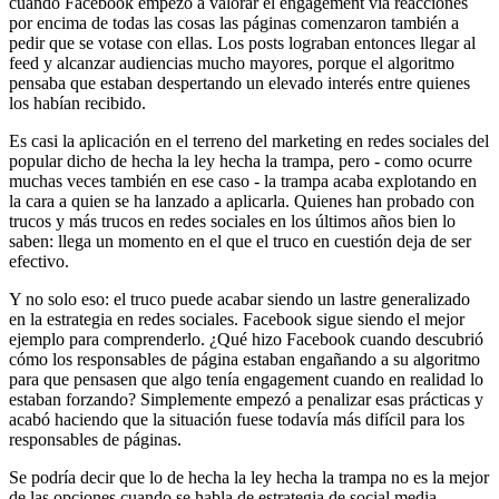
cuando Facebook empezó a valorar el engagement vía reacciones
por encima de todas las cosas las páginas comenzaron también a
pedir que se votase con ellas. Los posts lograban entonces llegar al
feed y alcanzar audiencias mucho mayores, porque el algoritmo
pensaba que estaban despertando un elevado interés entre quienes
los habían recibido.
Es casi la aplicación en el terreno del marketing en redes sociales del
popular dicho de hecha la ley hecha la trampa, pero - como ocurre
muchas veces también en ese caso - la trampa acaba explotando en
la cara a quien se ha lanzado a aplicarla. Quienes han probado con
trucos y más trucos en redes sociales en los últimos años bien lo
saben: llega un momento en el que el truco en cuestión deja de ser
efectivo.
Y no solo eso: el truco puede acabar siendo un lastre generalizado
en la estrategia en redes sociales. Facebook sigue siendo el mejor
ejemplo para comprenderlo. ¿Qué hizo Facebook cuando descubrió
cómo los responsables de página estaban engañando a su algoritmo
para que pensasen que algo tenía engagement cuando en realidad lo
estaban forzando? Simplemente empezó a penalizar esas prácticas y
acabó haciendo que la situación fuese todavía más difícil para los
responsables de páginas.
Se podría decir que lo de hecha la ley hecha la trampa no es la mejor
de las opciones cuando se habla de estrategia de social media