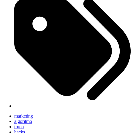
marketing
algoritmo
truco
hacks