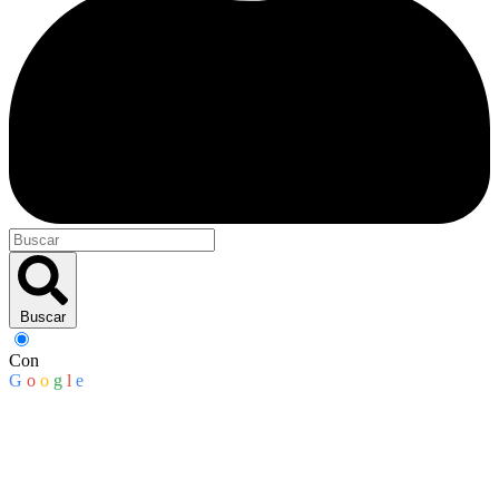
Buscar
Con
G
o
o
g
l
e