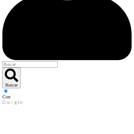
Buscar
Con
G
o
o
g
l
e