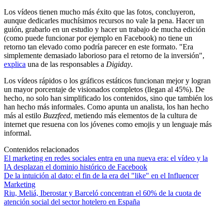
Los vídeos tienen mucho más éxito que las fotos, concluyeron,
aunque dedicarles muchísimos recursos no vale la pena. Hacer un
guión, grabarlo en un estudio y hacer un trabajo de mucha edición
(como puede funcionar por ejemplo en Facebook) no tiene un
retorno tan elevado como podría parecer en este formato. "Era
simplemente demasiado laborioso para el retorno de la inversión",
explica
una de las responsables a
Digiday
.
Los vídeos rápidos o los gráficos estáticos funcionan mejor y logran
un mayor porcentaje de visionados completos (llegan al 45%). De
hecho, no solo han simplificado los contenidos, sino que también los
han hecho más informales. Como apunta un analista, los han hecho
más al estilo
Buzzfeed
, metiendo más elementos de la cultura de
internet que resuena con los jóvenes como emojis y un lenguaje más
informal.
Contenidos relacionados
El marketing en redes sociales entra en una nueva era: el vídeo y la
IA desplazan el dominio histórico de Facebook
De la intuición al dato: el fin de la era del "like" en el Influencer
Marketing
Riu, Meliá, Iberostar y Barceló concentran el 60% de la cuota de
atención social del sector hotelero en España