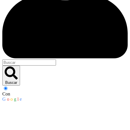
Buscar
Con
G
o
o
g
l
e