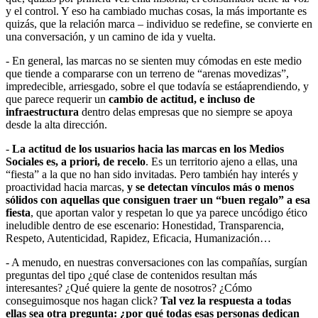
y el control. Y eso ha cambiado muchas cosas, la más importante es
quizás, que la relación marca – individuo se redefine, se convierte en
una conversación, y un camino de ida y vuelta.
- En general, las marcas no se sienten muy cómodas en este medio
que tiende a compararse con un terreno de “arenas movedizas”,
impredecible, arriesgado, sobre el que todavía se estáaprendiendo, y
que parece requerir un
cambio de actitud, e incluso de
infraestructura
dentro delas empresas que no siempre se apoya
desde la alta dirección.
-
La actitud de los usuarios hacia las marcas en los Medios
Sociales es, a priori, de recelo
. Es un territorio ajeno a ellas, una
“fiesta” a la que no han sido invitadas. Pero también hay interés y
proactividad hacia marcas,
y se detectan vínculos más o menos
sólidos con aquellas que consiguen traer un “buen regalo” a esa
fiesta
, que aportan valor y respetan lo que ya parece uncódigo ético
ineludible dentro de ese escenario: Honestidad, Transparencia,
Respeto, Autenticidad, Rapidez, Eficacia, Humanización…
- A menudo, en nuestras conversaciones con las compañías, surgían
preguntas del tipo ¿qué clase de contenidos resultan más
interesantes? ¿Qué quiere la gente de nosotros? ¿Cómo
conseguimosque nos hagan click?
Tal vez la respuesta a todas
ellas sea otra pregunta: ¿por qué todas esas personas dedican