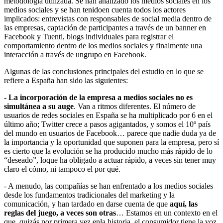
metodología utilizada. Se han analizado los medios sociales en los
medios sociales y se han tenidoen cuenta todos los actores
implicados: entrevistas con responsables de social media dentro de
las empresas, captación de participantes a través de un banner en
Facebook y Tuenti, blogs individuales para registrar el
comportamiento dentro de los medios sociales y finalmente una
interacción a través de ungrupo en Facebook.
Algunas de las conclusiones principales del estudio en lo que se
refiere a España han sido las siguientes:
-
La incorporación de la empresa a medios sociales no es
simultánea a su auge
. Van a ritmos diferentes. El número de
usuarios de redes sociales en España se ha multiplicado por 6 en el
último año; Twitter crece a pasos agigantados, y somos el 10º país
del mundo en usuarios de Facebook… parece que nadie duda ya de
la importancia y la oportunidad que suponen para la empresa, pero sí
es cierto que la evolución se ha producido mucho más rápido de lo
“deseado”, loque ha obligado a actuar rápido, a veces sin tener muy
claro el cómo, ni tampoco el por qué.
- A menudo, las compañías se han enfrentado a los medios sociales
desde los fundamentos tradicionales del marketing y la
comunicación, y han tardado en darse cuenta de que
aquí, las
reglas del juego, a veces son otras
… Estamos en un contexto en el
que, quizás por primera vez enla historia, el consumidor tiene la voz