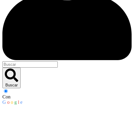
Buscar
Con
G
o
o
g
l
e