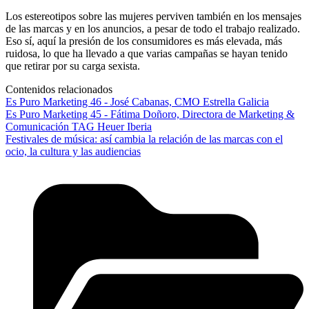
Los estereotipos sobre las mujeres perviven también en los mensajes
de las marcas y en los anuncios, a pesar de todo el trabajo realizado.
Eso sí, aquí la presión de los consumidores es más elevada, más
ruidosa, lo que ha llevado a que varias campañas se hayan tenido
que retirar por su carga sexista.
Contenidos relacionados
Es Puro Marketing 46 - José Cabanas, CMO Estrella Galicia
Es Puro Marketing 45 - Fátima Doñoro, Directora de Marketing &
Comunicación TAG Heuer Iberia
Festivales de música: así cambia la relación de las marcas con el
ocio, la cultura y las audiencias