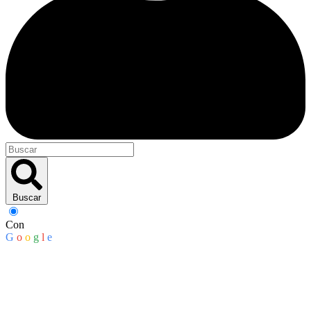
Buscar
Con
G
o
o
g
l
e