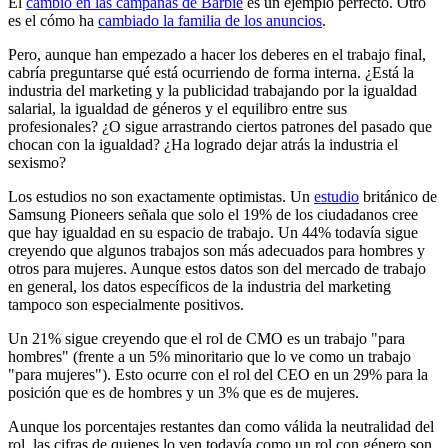
El
cambio en las campañas de Barbie
es un ejemplo perfecto. Otro
es el cómo ha
cambiado la familia de los anuncios
.
Pero, aunque han empezado a hacer los deberes en el trabajo final,
cabría preguntarse qué está ocurriendo de forma interna. ¿Está la
industria del marketing y la publicidad trabajando por la igualdad
salarial, la igualdad de géneros y el equilibro entre sus
profesionales? ¿O sigue arrastrando ciertos patrones del pasado que
chocan con la igualdad? ¿Ha logrado dejar atrás la industria el
sexismo?
Los estudios no son exactamente optimistas. Un
estudio
británico de
Samsung Pioneers señala que solo el 19% de los ciudadanos cree
que hay igualdad en su espacio de trabajo. Un 44% todavía sigue
creyendo que algunos trabajos son más adecuados para hombres y
otros para mujeres. Aunque estos datos son del mercado de trabajo
en general, los datos específicos de la industria del marketing
tampoco son especialmente positivos.
Un 21% sigue creyendo que el rol de CMO es un trabajo "para
hombres" (frente a un 5% minoritario que lo ve como un trabajo
"para mujeres"). Esto ocurre con el rol del CEO en un 29% para la
posición que es de hombres y un 3% que es de mujeres.
Aunque los porcentajes restantes dan como válida la neutralidad del
rol, las cifras de quienes lo ven todavía como un rol con género son